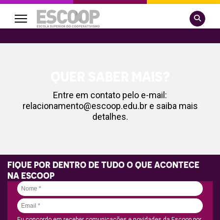
Pesquisa
QUER SABER MAIS?
Entre em contato pelo e-mail:
relacionamento@escoop.edu.br
e saiba mais
detalhes.
FIQUE POR DENTRO DE TUDO O QUE ACONTECE
NA ESCOOP
Eu concordo em receber comunicações e novidades da Escoop por