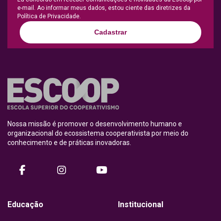
e-mail. Ao informar meus dados, estou ciente das diretrizes da
Política de Privacidade.
Cadastrar
Nossa missão é promover o desenvolvimento humano e
organizacional do ecossistema cooperativista por meio do
conhecimento e de práticas inovadoras.
facebook
instagram
Youtube
Educação
Institucional