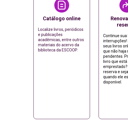
Catálogo online
Renova
rese
Localize livros, periódicos
e publicações
Continue sua 
acadêmicas, entre outros
interrupções
materiais do acervo da
seus livros on
biblioteca da ESCOOP.
que não haja 
pendentes. P
livro que está
emprestado? 
reserva e sej
quando ele es
disponível.
Acessar
Aces