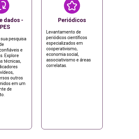
e dados -
Periódicos
PES
Levantamento de
periódicos científicos
 sua pesquisa
especializados em
de
cooperativismo,
confiáveis e
economia social,
as. Explore
associativismo e áreas
as técnicas,
correlatas.
dicadores
 vídeos,
ersos outros
unidos em um
nte de
to.
Acessar
essar