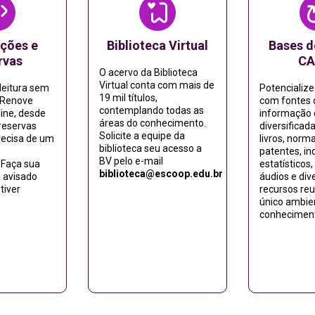
ções e
Biblioteca Virtual
Bases d
rvas
CA
O acervo da Biblioteca
Virtual conta com mais de
leitura sem
Potencialize
19 mil títulos,
! Renove
com fontes 
contemplando todas as
line, desde
informação 
áreas do conhecimento.
reservas
diversificad
Solicite a equipe da
recisa de um
livros, norm
biblioteca seu acesso a
patentes, in
BV pelo e-mail
Faça sua
estatísticos,
biblioteca@escoop.edu.br
a avisado
áudios e div
tiver
recursos re
único ambie
conhecimen
Ac
Acessar
sar