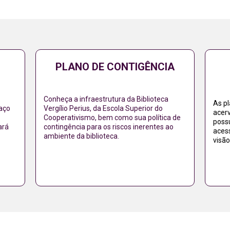
PLANO DE CONTIGÊNCIA
Conheça a infraestrutura da Biblioteca
As p
aço
Vergílio Perius, da Escola Superior do
acerv
e
Cooperativismo, bem como sua política de
poss
ará
contingência para os riscos inerentes ao
acess
ambiente da biblioteca.
visão
Acessar