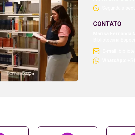
Segunda a sexta
CONTATO
Marisa Fernanda M
Bibliotecária Espe
E-mail:
bibliot
WhatsApp:
+51
ACERVO