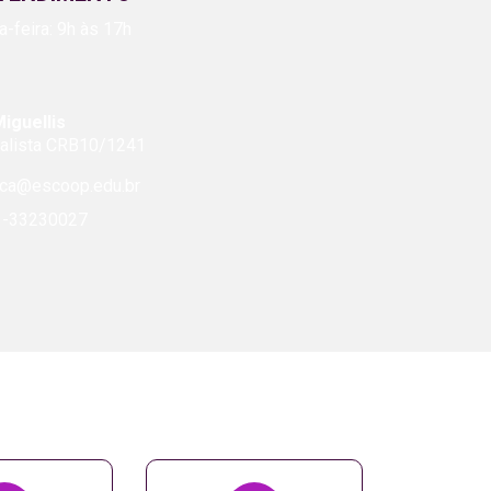
-feira: 9h às 17h
iguellis
cialista CRB10/1241
eca@escoop.edu.br
-33230027