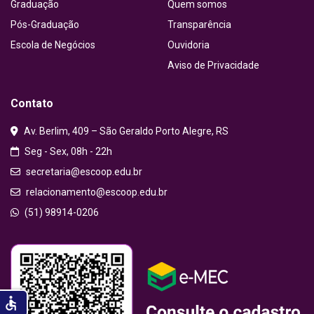
Graduação
Quem somos
Pós-Graduação
Transparência
Escola de Negócios
Ouvidoria
Aviso de Privacidade
Contato
Av. Berlim, 409 – São Geraldo Porto Alegre, RS
Seg - Sex, 08h - 22h
secretaria@escoop.edu.br
relacionamento@escoop.edu.br
(51) 98914-0206
accessible