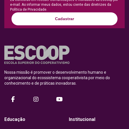
e-mail. Ao informar meus dados, estou ciente das diretrizes da
Política de Privacidade.
Cadastrar
Nossa missão é promover o desenvolvimento humano e
organizacional do ecossistema cooperativista por meio do
conhecimento e de práticas inovadoras.
facebook
instagram
Youtube
Educação
Institucional