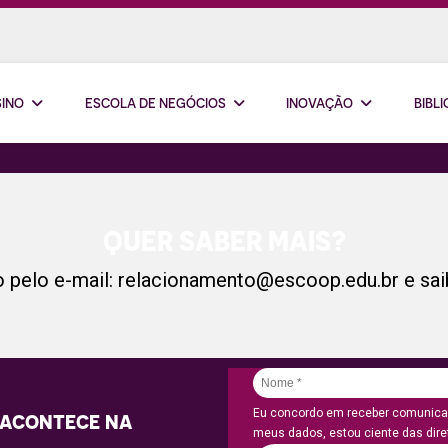
SINO
ESCOLA DE NEGÓCIOS
INOVAÇÃO
BIBL
QUER SABER MAIS?
 pelo e-mail:
relacionamento@escoop.edu.br
e sai
Eu concordo em receber comunicaç
 ACONTECE NA
meus dados, estou ciente das diret