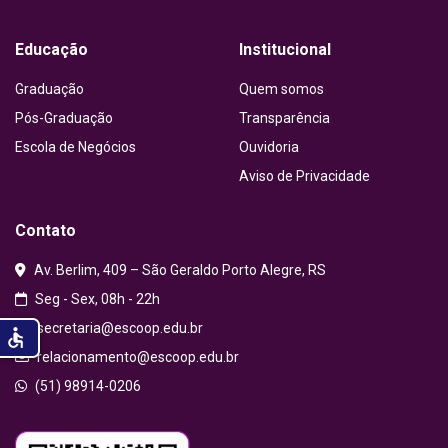
Educação
Institucional
Graduação
Quem somos
Pós-Graduação
Transparência
Escola de Negócios
Ouvidoria
Aviso de Privacidade
Contato
Av. Berlim, 409 – São Geraldo Porto Alegre, RS
Seg - Sex, 08h - 22h
secretaria@escoop.edu.br
accessible
relacionamento@escoop.edu.br
(51) 98914-0206