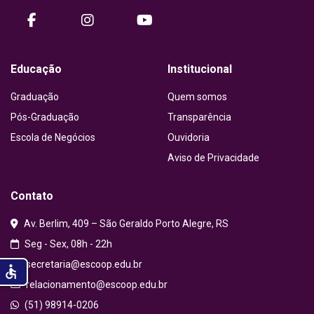
facebook
instagram
Youtube
Educação
Institucional
Graduação
Quem somos
Pós-Graduação
Transparência
Escola de Negócios
Ouvidoria
Aviso de Privacidade
Contato
Av. Berlim, 409 – São Geraldo Porto Alegre, RS
Seg - Sex, 08h - 22h
secretaria@escoop.edu.br
accessible
relacionamento@escoop.edu.br
(51) 98914-0206