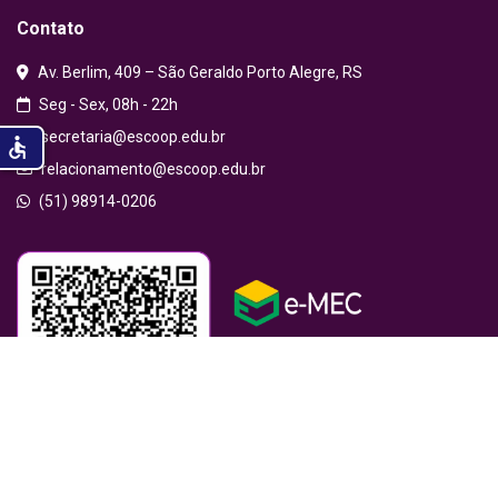
Contato
Av. Berlim, 409 – São Geraldo Porto Alegre, RS
Seg - Sex, 08h - 22h
secretaria@escoop.edu.br
accessible
relacionamento@escoop.edu.br
(51) 98914-0206