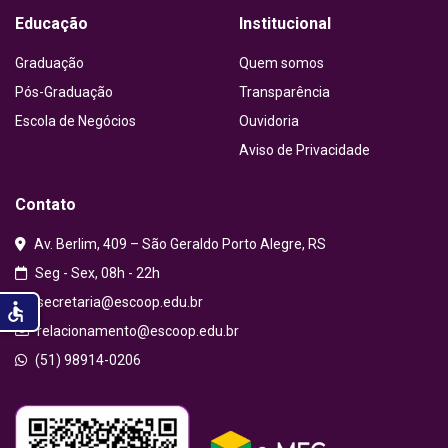
Educação
Institucional
Graduação
Quem somos
Pós-Graduação
Transparência
Escola de Negócios
Ouvidoria
Aviso de Privacidade
Contato
Av. Berlim, 409 – São Geraldo Porto Alegre, RS
Seg - Sex, 08h - 22h
secretaria@escoop.edu.br
accessible
relacionamento@escoop.edu.br
(51) 98914-0206