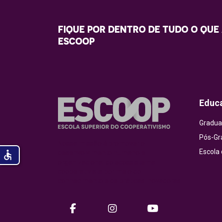
FIQUE POR DENTRO DE TUDO O QUE
ESCOOP
Educ
Gradua
Pós-Gr
Nossa missão é promover o
Escola
accessible
desenvolvimento humano e
organizacional do ecossistema
cooperativista por meio do
conhecimento e de práticas inovadoras.
facebook
instagram
Youtube