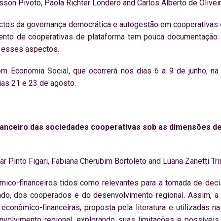
isson Pivoto, Paola Richter Londero and Carlos Alberto de Olivei
spectos da governança democrática e autogestão em cooperativas
vimento de cooperativas de plataforma tem pouca documentaç
r esses aspectos.
 em Economia Social, que ocorrerá nos dias 6 a 9 de junho, 
ias 21 e 23 de agosto.
nceiro das sociedades cooperativas sob as dimensões d
ar Pinto Figari, Fabiana Cherubim Bortoleto and Luana Zanetti Tr
ômico-financeiros tidos como relevantes para a tomada de dec
o, dos cooperados e do desenvolvimento regional. Assim, a c
nômico-financeiras, proposta pela literatura e utilizadas na
olvimento regional, explorando suas limitações e possíveis