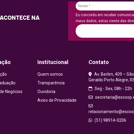
Eu concordo em receber comunicaç
 ACONTECE NA
meus dados, estou ciente das diret
ação
Institucional
Contato
ção
Quem somos
Av. Berlim, 409 – São
Geraldo Porto Alegre, R
aduação
Transparência
Seg - Sex, 08h - 22h
 de Negócios
Ouvidoria
secretaria@escoop.
Aviso de Privacidade
relacionamento@escoop
(51) 98914-0206