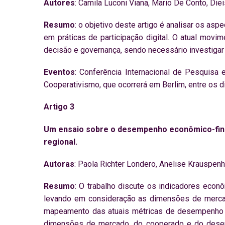
Autores
: Camila Luconi Viana, Mario De Conto, Die
Resumo
: o objetivo deste artigo é analisar os a
em práticas de participação digital. O atual mo
decisão e governança, sendo necessário investiga
Eventos
: Conferência Internacional de Pesquisa
Cooperativismo, que ocorrerá em Berlim, entre os d
Artigo 3
Um ensaio sobre o desempenho econômico-fina
regional.
Autoras
: Paola Richter Londero, Anelise Krauspenh
Resumo
: O trabalho discute os indicadores econ
levando em consideração as dimensões de mercad
mapeamento das atuais métricas de desempenho eco
dimensões de mercado, do cooperado e do desenv