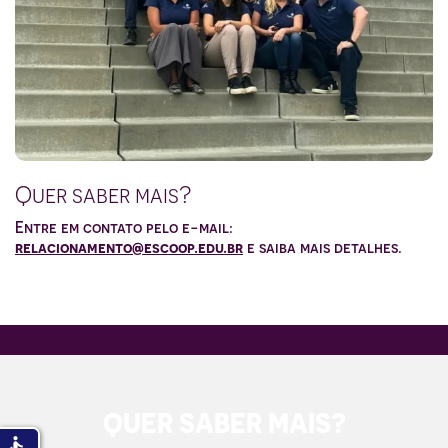
Quer saber mais?
Entre em contato pelo e-mail:
relacionamento@escoop.edu.br
e saiba mais detalhes.
QUER SABER MAIS?
accessible