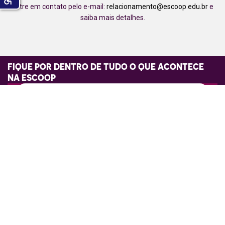
Entre em contato pelo e-mail:
relacionamento@escoop.edu.br
e
saiba mais detalhes.
FIQUE POR DENTRO DE TUDO O QUE ACONTECE
NA ESCOOP
Eu concordo em receber comunicações e novidades da Escoop por
e-mail. Ao informar meus dados, estou ciente das diretrizes da
Política de Privacidade.
Cadastrar