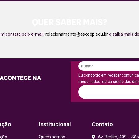
QUER SABER MAIS?
em contato pelo e-mail:
relacionamento@escoop.edu.br
e saiba mais de
Eu concordo em receber comunicaç
 ACONTECE NA
meus dados, estou ciente das diret
ação
Institucional
Contato
ção
Quem somos
Av. Berlim, 409 – São