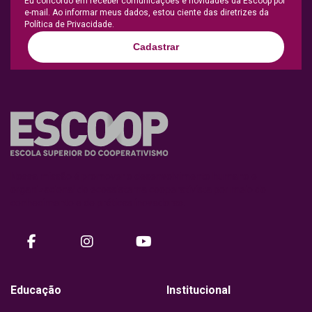
Eu concordo em receber comunicações e novidades da Escoop por
e-mail. Ao informar meus dados, estou ciente das diretrizes da
Política de Privacidade.
Cadastrar
Nossa missão é promover o desenvolvimento humano e
organizacional do ecossistema cooperativista por meio do
conhecimento e de práticas inovadoras.
facebook
instagram
Youtube
Educação
Institucional