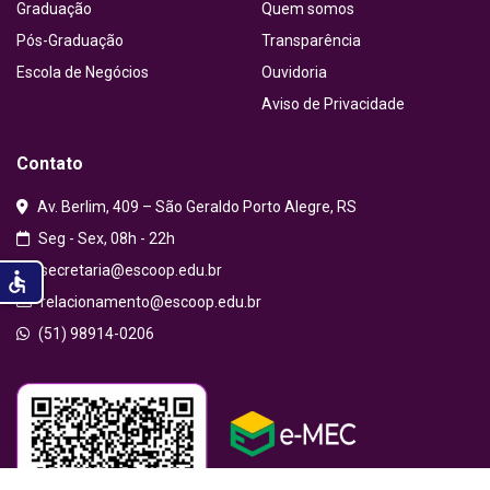
Graduação
Quem somos
Pós-Graduação
Transparência
Escola de Negócios
Ouvidoria
Aviso de Privacidade
Contato
Av. Berlim, 409 – São Geraldo Porto Alegre, RS
Seg - Sex, 08h - 22h
secretaria@escoop.edu.br
accessible
relacionamento@escoop.edu.br
(51) 98914-0206