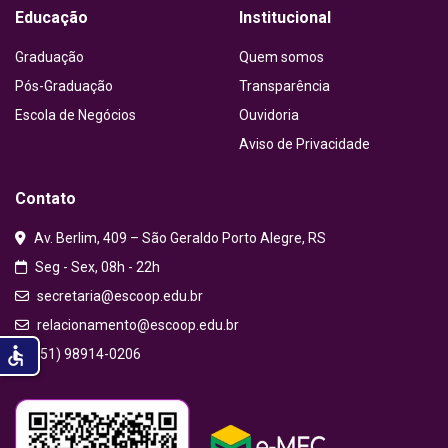
Educação
Institucional
Graduação
Quem somos
Pós-Graduação
Transparência
Escola de Negócios
Ouvidoria
Aviso de Privacidade
Contato
Av. Berlim, 409 – São Geraldo Porto Alegre, RS
Seg - Sex, 08h - 22h
secretaria@escoop.edu.br
relacionamento@escoop.edu.br
accessible
(51) 98914-0206