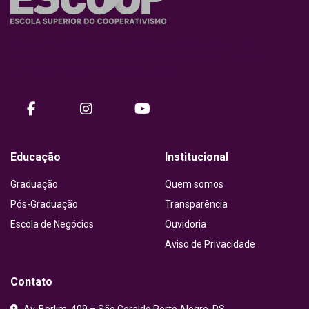
Nossa missão é promover o desenvolvimento humano e
organizacional do ecossistema cooperativista por meio do
conhecimento e de práticas inovadoras.
facebook
instagram
Youtube
Educação
Institucional
Graduação
Quem somos
Pós-Graduação
Transparência
Escola de Negócios
Ouvidoria
Aviso de Privacidade
Contato
Av. Berlim, 409 – São Geraldo Porto Alegre, RS