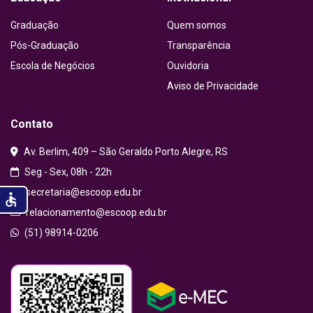
Graduação
Quem somos
Pós-Graduação
Transparência
Escola de Negócios
Ouvidoria
Aviso de Privacidade
Contato
Av. Berlim, 409 – São Geraldo Porto Alegre, RS
Seg - Sex, 08h - 22h
secretaria@escoop.edu.br
accessible
relacionamento@escoop.edu.br
(51) 98914-0206