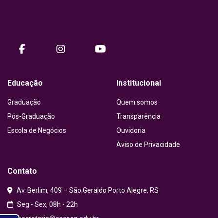
Nossa missão é promover o desenvolvimento humano e
organizacional do ecossistema cooperativista por meio do
conhecimento e de práticas inovadoras.
facebook
instagram
Youtube
Educação
Institucional
Graduação
Quem somos
Pós-Graduação
Transparência
Escola de Negócios
Ouvidoria
Aviso de Privacidade
Contato
Av. Berlim, 409 – São Geraldo Porto Alegre, RS
Seg - Sex, 08h - 22h