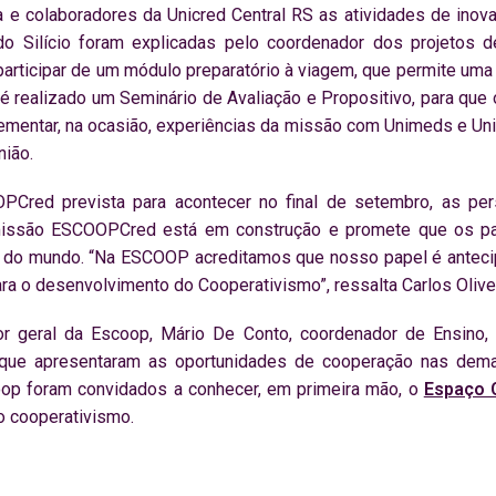
ia e colaboradores da Unicred Central RS as atividades de in
do Silício foram explicadas pelo coordenador dos projetos de
articipar de um módulo preparatório à viagem, que permite um
 é realizado um Seminário de Avaliação e Propositivo, para que
ementar, na ocasião, experiências da missão com Unimeds e U
nião.
red prevista para acontecer no final de setembro, as persp
 missão ESCOOPCred está em construção e promete que os pa
a do mundo. “Na ESCOOP acreditamos que nosso papel é anteci
ara o desenvolvimento do Cooperativismo”, ressalta Carlos Olivei
tor geral da Escoop, Mário De Conto, coordenador de Ensino
 que apresentaram as oportunidades de cooperação nas demai
coop foram convidados a conhecer, em primeira mão, o
Espaço 
o cooperativismo.