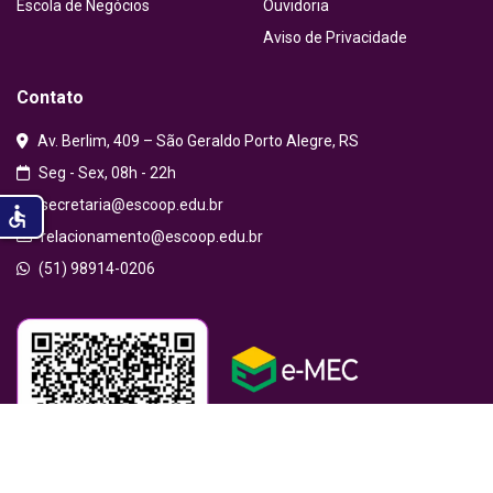
Escola de Negócios
Ouvidoria
Aviso de Privacidade
Contato
Av. Berlim, 409 – São Geraldo Porto Alegre, RS
Seg - Sex, 08h - 22h
secretaria@escoop.edu.br
accessible
relacionamento@escoop.edu.br
(51) 98914-0206