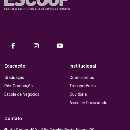
Nossa missão é promover o desenvolvimento humano e
organizacional do ecossistema cooperativista por meio do
conhecimento e de práticas inovadoras.
facebook
instagram
Youtube
Educação
Institucional
Graduação
Quem somos
Pós-Graduação
Transparência
Escola de Negócios
Ouvidoria
Aviso de Privacidade
Contato
Av. Berlim, 409 – São Geraldo Porto Alegre, RS