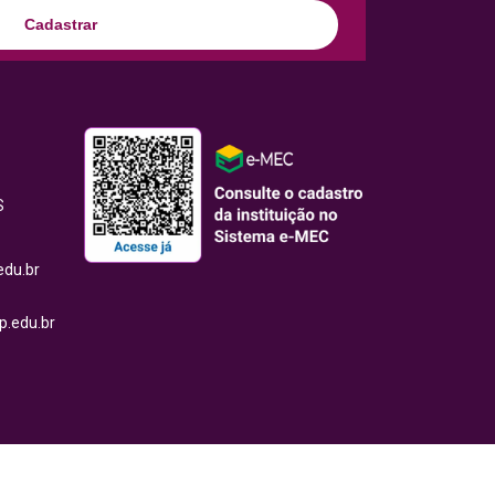
Cadastrar
S
edu.br
.edu.br