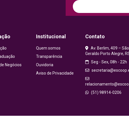
ação
Institucional
Contato
ção
Quem somos
Av. Berlim, 409 – São
Geraldo Porto Alegre, R
aduação
Transparência
Seg - Sex, 08h - 22h
 de Negócios
Ouvidoria
secretaria@escoop.
Aviso de Privacidade
relacionamento@escoop
(51) 98914-0206