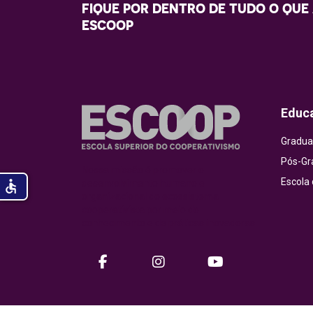
FIQUE POR DENTRO DE TUDO O QUE
ESCOOP
Educ
Gradua
Pós-Gr
Nossa missão é promover o
Escola
desenvolvimento humano e
accessible
organizacional do ecossistema
cooperativista por meio do
conhecimento e de práticas inovadoras.
facebook
instagram
Youtube