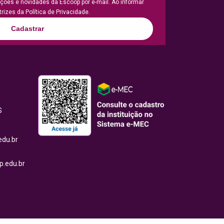
ões e novidades da Escoop por e-mail. Ao informar
rizes da Política de Privacidade.
Cadastrar
S
edu.br
.edu.br