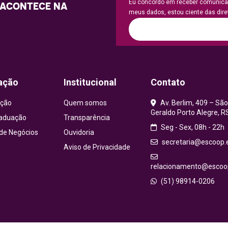
Eu concordo em receber comunicaç
 ACONTECE NA
meus dados, estou ciente das diret
ação
Institucional
Contato
ção
Quem somos
Av. Berlim, 409 – São
Geraldo Porto Alegre, R
aduação
Transparência
Seg - Sex, 08h - 22h
 de Negócios
Ouvidoria
secretaria@escoop.
Aviso de Privacidade
relacionamento@escoop
(51) 98914-0206