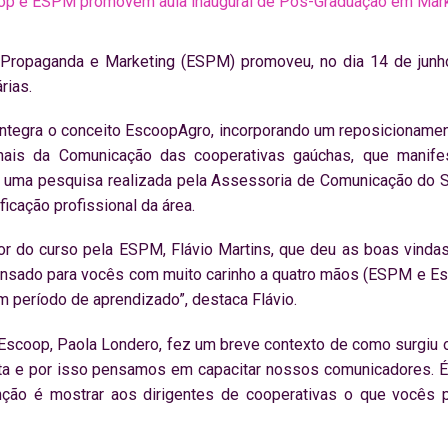
op e ESPM promovem aula inaugural de Pós-Graduação em Mark
 Propaganda e Marketing (ESPM) promoveu, no dia 14 de junho
rias.
ntegra o conceito EscoopAgro, incorporando um reposicionamen
ais da Comunicação das cooperativas gaúchas, que manifes
 uma pesquisa realizada pela Assessoria de Comunicação do 
icação profissional da área.
or do curso pela ESPM, Flávio Martins, que deu as boas vindas
pensado para vocês com muito carinho a quatro mãos (ESPM e Es
 período de aprendizado”, destaca Flávio.
scoop, Paola Londero, fez um breve contexto de como surgiu o 
ta e por isso pensamos em capacitar nossos comunicadores. É
nção é mostrar aos dirigentes de cooperativas o que vocês 