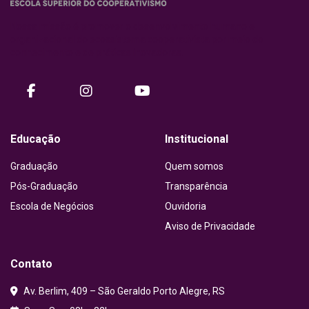
Nossa missão é promover o desenvolvimento humano e
organizacional do ecossistema cooperativista por meio do
conhecimento e de práticas inovadoras.
facebook
instagram
Youtube
Educação
Institucional
Graduação
Quem somos
Pós-Graduação
Transparência
Escola de Negócios
Ouvidoria
Aviso de Privacidade
Contato
Av. Berlim, 409 – São Geraldo Porto Alegre, RS