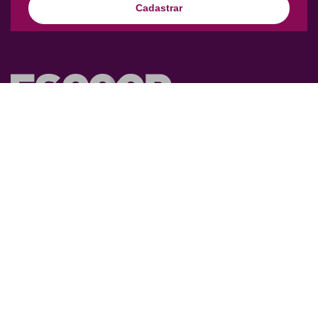
Cadastrar
Nossa missão é promover o desenvolvimento humano e
organizacional do ecossistema cooperativista por meio do
conhecimento e de práticas inovadoras.
facebook
instagram
Youtube
Educação
Institucional
Graduação
Quem somos
Pós-Graduação
Transparência