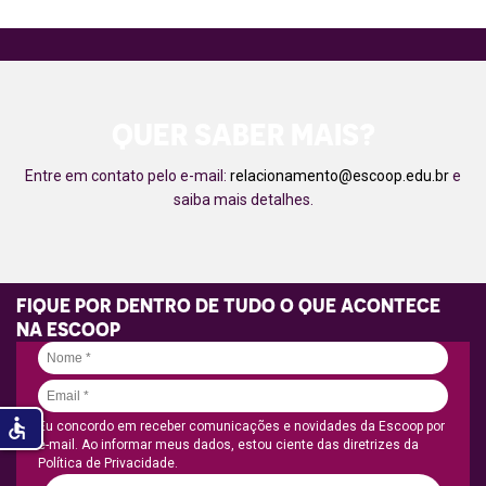
QUER SABER MAIS?
Entre em contato pelo e-mail:
relacionamento@escoop.edu.br
e
saiba mais detalhes.
FIQUE POR DENTRO DE TUDO O QUE ACONTECE
NA ESCOOP
accessible
Eu concordo em receber comunicações e novidades da Escoop por
e-mail. Ao informar meus dados, estou ciente das diretrizes da
Política de Privacidade.