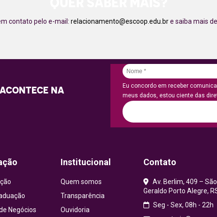
QUER SABER MAIS?
em contato pelo e-mail:
relacionamento@escoop.edu.br
e saiba mais de
Eu concordo em receber comunicaç
 ACONTECE NA
meus dados, estou ciente das diret
ação
Institucional
Contato
ção
Quem somos
Av. Berlim, 409 – São
Geraldo Porto Alegre, R
aduação
Transparência
Seg - Sex, 08h - 22h
 de Negócios
Ouvidoria