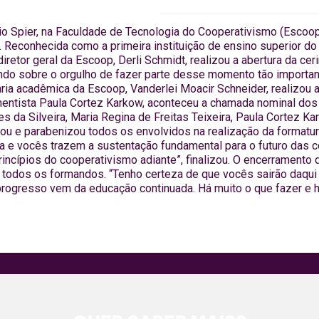
dio Spier, na Faculdade de Tecnologia do Cooperativismo (Escoop
 Reconhecida como a primeira instituição de ensino superior do 
iretor geral da Escoop, Derli Schmidt, realizou a abertura da c
lando sobre o orgulho de fazer parte desse momento tão importa
ria acadêmica da Escoop, Vanderlei Moacir Schneider, realizou a
entista Paula Cortez Karkow, aconteceu a chamada nominal dos a
 da Silveira, Maria Regina de Freitas Teixeira, Paula Cortez Ka
u e parabenizou todos os envolvidos na realização da formatura
 e vocês trazem a sustentação fundamental para o futuro das c
cípios do cooperativismo adiante”, finalizou. O encerramento d
a todos os formandos. “Tenho certeza de que vocês sairão daqui 
progresso vem da educação continuada. Há muito o que fazer e 