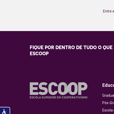
Entre 
FIQUE POR DENTRO DE TUDO O QUE
ESCOOP
Educ
Gradua
Pós-Gr
Nossa missão é promover o
Escola
accessible
desenvolvimento humano e