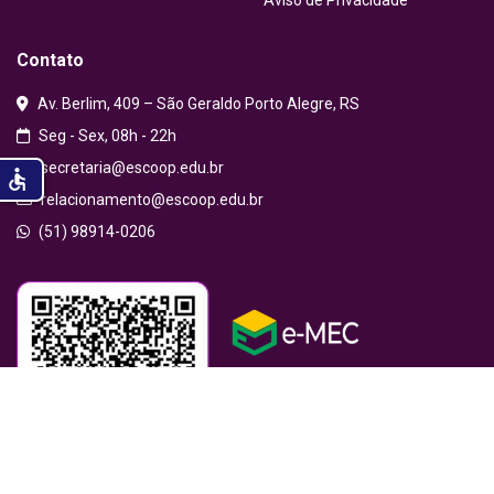
Contato
Av. Berlim, 409 – São Geraldo Porto Alegre, RS
Seg - Sex, 08h - 22h
secretaria@escoop.edu.br
accessible
relacionamento@escoop.edu.br
(51) 98914-0206