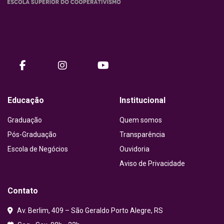
Nossa missão é promover o desenvolvimento humano e
organizacional do ecossistema cooperativista por meio do
conhecimento e de práticas inovadoras.
facebook
instagram
Youtube
Educação
Institucional
Graduação
Quem somos
Pós-Graduação
Transparência
Escola de Negócios
Ouvidoria
Aviso de Privacidade
Contato
Av. Berlim, 409 – São Geraldo Porto Alegre, RS