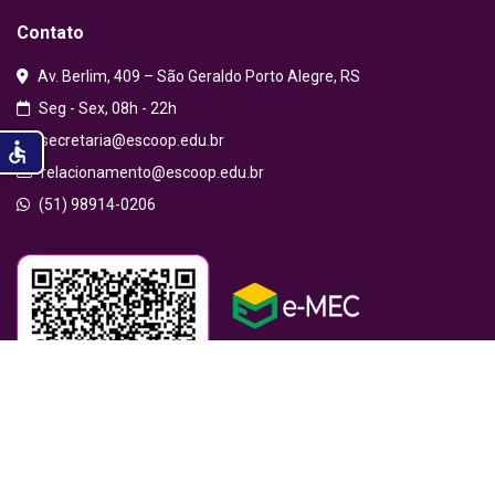
Contato
Av. Berlim, 409 – São Geraldo Porto Alegre, RS
Seg - Sex, 08h - 22h
secretaria@escoop.edu.br
accessible
relacionamento@escoop.edu.br
(51) 98914-0206