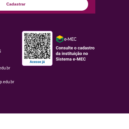
Cadastrar
S
edu.br
.edu.br