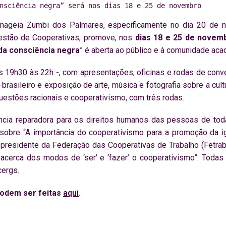
nsciência negra” será nos dias 18 e 25 de novembro
enageia Zumbi dos Palmares, especificamente no dia 20 de 
estão de Cooperativas, promove, nos
dias 18 e 25 de novem
 da consciência negra
” é aberta ao público e à comunidade aca
as 19h30 às 22h -, com apresentações, oficinas e rodas de conver
ro-brasileiro e exposição de arte, música e fotografia sobre a cu
uestões racionais e cooperativismo, com três rodas.
iência reparadora para os direitos humanos das pessoas de t
á sobre “A importância do cooperativismo para a promoção da i
e presidente da Federação das Cooperativas de Trabalho (Fetra
 acerca dos modos de ‘ser’ e ‘fazer’ o cooperativismo”. Toda
cergs.
podem ser feitas
aqui
.