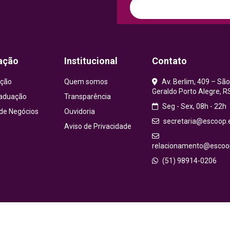
ação
Institucional
Contato
ção
Quem somos
Av. Berlim, 409 – São
Geraldo Porto Alegre, R
aduação
Transparência
Seg - Sex, 08h - 22h
 de Negócios
Ouvidoria
secretaria@escoop.
Aviso de Privacidade
relacionamento@escoop
(51) 98914-0206
© 2026 ESCOOP – Todos os direitos reservados.