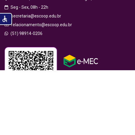
Seg - Sex, 08h - 22h
secretaria@escoop.edu.br
accessible
relacionamento@escoop.edu.br
(51) 98914-0206
© 2026 ESCOOP – Todos os direitos reservados.