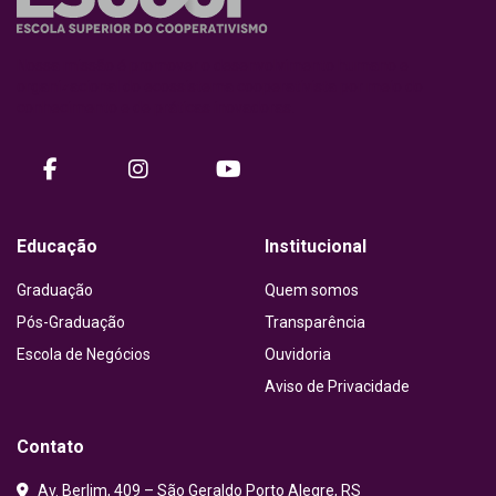
Nossa missão é promover o desenvolvimento humano e
organizacional do ecossistema cooperativista por meio do
conhecimento e de práticas inovadoras.
facebook
instagram
Youtube
Educação
Institucional
Graduação
Quem somos
Pós-Graduação
Transparência
Escola de Negócios
Ouvidoria
Aviso de Privacidade
Contato
Av. Berlim, 409 – São Geraldo Porto Alegre, RS