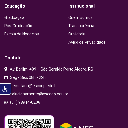
Educação
Institucional
Graduação
Quem somos
Pós-Graduação
Transparência
Escola de Negócios
Ouvidoria
Aviso de Privacidade
Contato
Av. Berlim, 409 – São Geraldo Porto Alegre, RS
Seg - Sex, 08h - 22h
secretaria@escoop.edu.br
accessible
relacionamento@escoop.edu.br
(51) 98914-0206