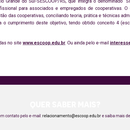
o Grande do Sul-SESCOOP/RS, que integra o denominado “Sist
fissional para associados e empregados de cooperativas. O ob
 das cooperativas, conciliando teoria, prática e técnicas admin
o cumprimento deste objetivo, tendo obtido conceito 4 (escal
das no site
www.escoop.edu.br
. Ou ainda pelo e-mail
interess
QUER SABER MAIS?
em contato pelo e-mail:
relacionamento@escoop.edu.br
e saiba mais de