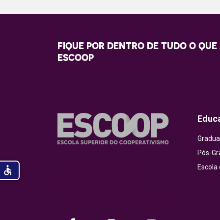
FIQUE POR DENTRO DE TUDO O QUE
ESCOOP
Educ
Gradua
Pós-Gr
Nossa missão é promover o
Escola
accessible
desenvolvimento humano e
organizacional do ecossistema
cooperativista por meio do
conhecimento e de práticas inovadoras.