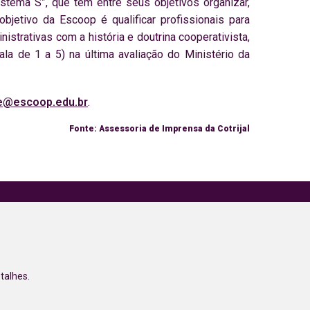
ema S”, que tem entre seus objetivos organizar,
jetivo da Escoop é qualificar profissionais para
istrativas com a história e doutrina cooperativista,
a de 1 a 5) na última avaliação do Ministério da
e@escoop.edu.br
.
Fonte: Assessoria de Imprensa da Cotrijal
talhes.