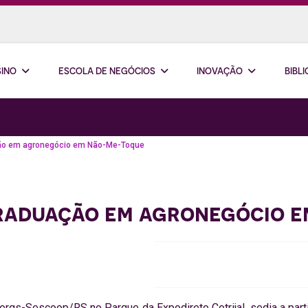
SINO
ESCOLA DE NEGÓCIOS
INOVAÇÃO
BIBL
ção em agronegócio em Não-Me-Toque
graduação em agronegócio 
gs-Sescoop/RS no Parque da Expodireto Cotrijal, sedia a par