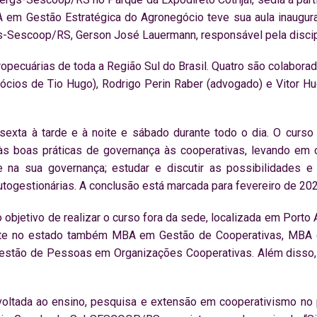
em Gestão Estratégica do Agronegócio teve sua aula inaugural 
s-Sescoop/RS, Gerson José Lauermann, responsável pela discip
ropecuárias de toda a Região Sul do Brasil. Quatro são colaborad
ócios de Tio Hugo), Rodrigo Perin Raber (advogado) e Vitor H
xta à tarde e à noite e sábado durante todo o dia. O curso 
s boas práticas de governança às cooperativas, levando em 
 na sua governança; estudar e discutir as possibilidades e 
utogestionárias. A conclusão está marcada para fevereiro de 202
bjetivo de realizar o curso fora da sede, localizada em Porto Al
nte no estado também MBA em Gestão de Cooperativas, MBA e
 Gestão de Pessoas em Organizações Cooperativas. Além disso
oltada ao ensino, pesquisa e extensão em cooperativismo no 