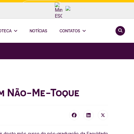
Minha ESCOOP
Pesquis
IOTECA
NOTÍCIAS
CONTATOS
em Não-Me-Toque
tir deste mês curso de pós-graduação da Faculdade