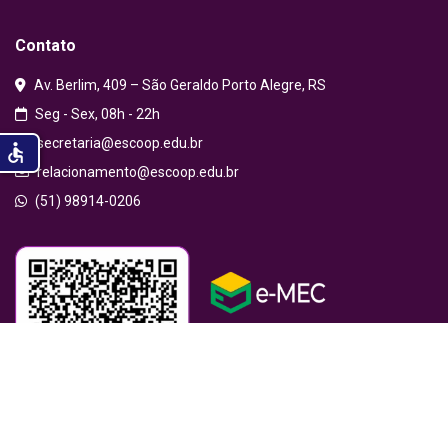
Contato
Av. Berlim, 409 – São Geraldo Porto Alegre, RS
Seg - Sex, 08h - 22h
secretaria@escoop.edu.br
accessible
relacionamento@escoop.edu.br
(51) 98914-0206