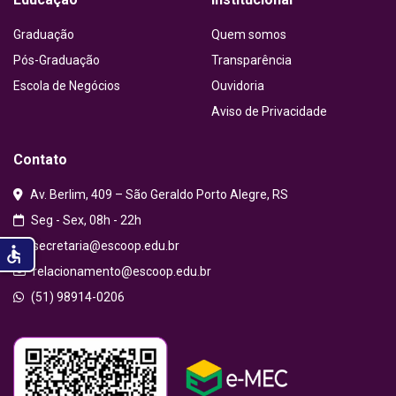
Graduação
Quem somos
Pós-Graduação
Transparência
Escola de Negócios
Ouvidoria
Aviso de Privacidade
Contato
Av. Berlim, 409 – São Geraldo Porto Alegre, RS
Seg - Sex, 08h - 22h
secretaria@escoop.edu.br
accessible
relacionamento@escoop.edu.br
(51) 98914-0206