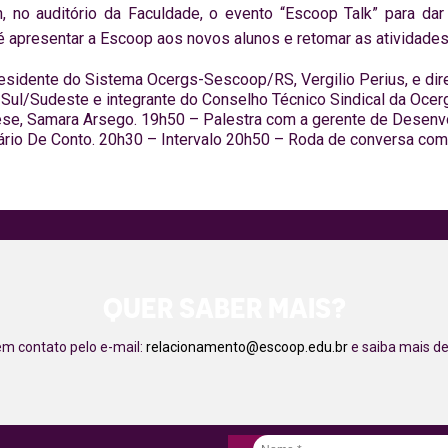
 no auditório da Faculdade, o evento “Escoop Talk” para da
é apresentar a Escoop aos novos alunos e retomar as atividade
residente do Sistema Ocergs-Sescoop/RS, Vergilio Perius, e dir
i Sul/Sudeste e integrante do Conselho Técnico Sindical da Oce
se, Samara Arsego. 19h50 – Palestra com a gerente de Desenvo
ário De Conto. 20h30 – Intervalo 20h50 – Roda de conversa com
QUER SABER MAIS?
em contato pelo e-mail:
relacionamento@escoop.edu.br
e saiba mais de