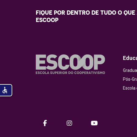
FIQUE POR DENTRO DE TUDO O QUE
ESCOOP
Educ
Gradua
Pós-Gr
Nossa missão é promover o
Escola
accessible
desenvolvimento humano e
organizacional do ecossistema
cooperativista por meio do
conhecimento e de práticas inovadoras.
facebook
instagram
Youtube