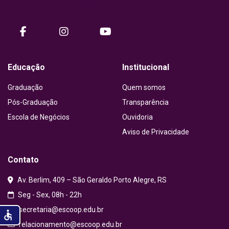
conhecimento e de práticas inovadoras.
facebook
instagram
Youtube
Educação
Institucional
Graduação
Quem somos
Pós-Graduação
Transparência
Escola de Negócios
Ouvidoria
Aviso de Privacidade
Contato
Av. Berlim, 409 – São Geraldo Porto Alegre, RS
Seg - Sex, 08h - 22h
secretaria@escoop.edu.br
accessible
relacionamento@escoop.edu.br