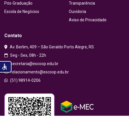
Pós-Graduação
Transparência
Escola de Negócios
Ouvidoria
Aviso de Privacidade
Contato
Av. Berlim, 409 – São Geraldo Porto Alegre, RS
Seg - Sex, 08h - 22h
secretaria@escoop.edu.br
accessible
relacionamento@escoop.edu.br
(51) 98914-0206