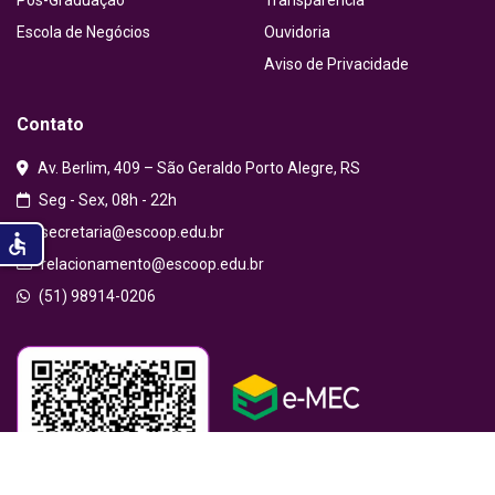
Pós-Graduação
Transparência
Escola de Negócios
Ouvidoria
Aviso de Privacidade
Contato
Av. Berlim, 409 – São Geraldo Porto Alegre, RS
Seg - Sex, 08h - 22h
secretaria@escoop.edu.br
accessible
relacionamento@escoop.edu.br
(51) 98914-0206