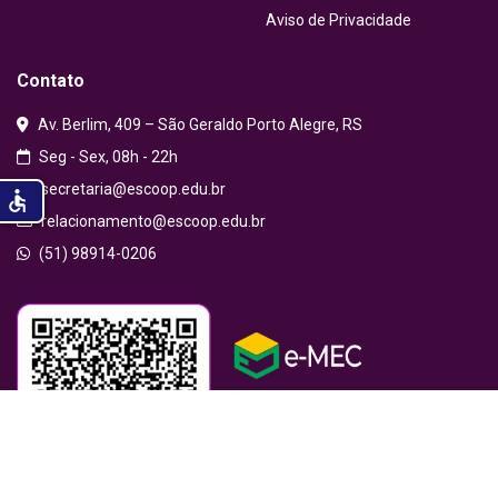
Aviso de Privacidade
Contato
Av. Berlim, 409 – São Geraldo Porto Alegre, RS
Seg - Sex, 08h - 22h
secretaria@escoop.edu.br
accessible
relacionamento@escoop.edu.br
(51) 98914-0206