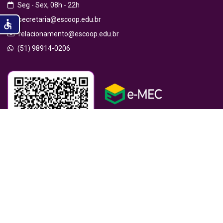
Seg - Sex, 08h - 22h
secretaria@escoop.edu.br
accessible
relacionamento@escoop.edu.br
(51) 98914-0206
© 2026 ESCOOP – Todos os direitos reservados.