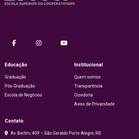
Nossa missão é promover o desenvolvimento humano e
organizacional do ecossistema cooperativista por meio do
conhecimento e de práticas inovadoras.
facebook
instagram
Youtube
Educação
Institucional
Graduação
Quem somos
Pós-Graduação
Transparência
Escola de Negócios
Ouvidoria
Aviso de Privacidade
Contato
Av. Berlim, 409 – São Geraldo Porto Alegre, RS