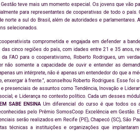
estão teve mais um momento especial. Os jovens que vão part
almente para representantes de cooperativas de todo o país. O
e norte a sul do Brasil, além de autoridades e parlamentares. 
ens selecionados.
 cooperativista comprometida e engajada em defender a band
 das cinco regiões do país, com idades entre 21 e 35 anos, 
 da FAO para o cooperativismo, Roberto Rodrigues, um verdad
ter não somente a capacidade de ouvir e entender as dem
 é apenas um intérprete, não é apenas um entendedor do que a mé
te, enxergar à frente.”, aconselhou Roberto Rodrigues. Esse foi 
ais e presenciais de assuntos como Tendência, Inovação e Lideran
 social; e Liderança no contexto político. Cada um desses mód
EM SABE ENSINA
Um diferencial do curso é que todos os a
reconhecidas pelo Prêmio SomosCoop Excelência em Gestão. Es
ciais serão realizados em Recife (PE), Chapecó (SC), São Paulo
isitas técnicas a instituições e organizações que implantar