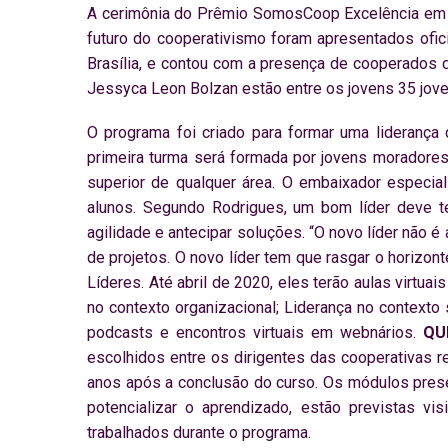
A cerimônia do Prêmio SomosCoop Excelência em G
futuro do cooperativismo foram apresentados ofici
Brasília, e contou com a presença de cooperados d
Jessyca Leon Bolzan estão entre os jovens 35 jov
O programa foi criado para formar uma liderança
primeira turma será formada por jovens moradores
superior de qualquer área. O embaixador especial
alunos. Segundo Rodrigues, um bom líder deve 
agilidade e antecipar soluções. “O novo líder não
de projetos. O novo líder tem que rasgar o horizon
Líderes. Até abril de 2020, eles terão aulas virtu
no contexto organizacional; Liderança no contexto
podcasts e encontros virtuais em webnários.
QU
escolhidos entre os dirigentes das cooperativas 
anos após a conclusão do curso. Os módulos presen
potencializar o aprendizado, estão previstas v
trabalhados durante o programa.