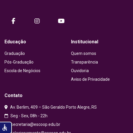
conhecimento e de práticas inovadoras.
facebook
instagram
Youtube
Educação
Institucional
Graduação
Quem somos
Pós-Graduação
Transparência
Escola de Negócios
Ouvidoria
Aviso de Privacidade
Contato
Av. Berlim, 409 – São Geraldo Porto Alegre, RS
Seg - Sex, 08h - 22h
secretaria@escoop.edu.br
accessible