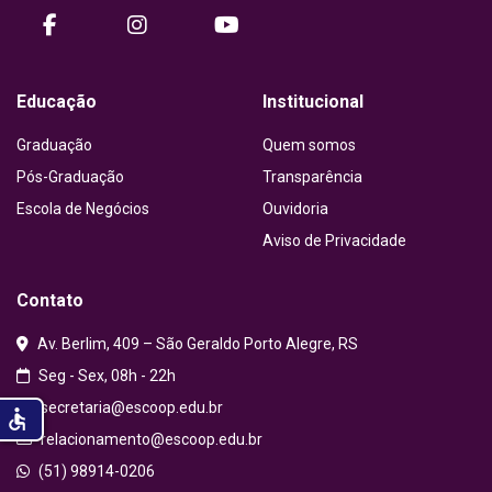
facebook
instagram
Youtube
Educação
Institucional
Graduação
Quem somos
Pós-Graduação
Transparência
Escola de Negócios
Ouvidoria
Aviso de Privacidade
Contato
Av. Berlim, 409 – São Geraldo Porto Alegre, RS
Seg - Sex, 08h - 22h
secretaria@escoop.edu.br
accessible
relacionamento@escoop.edu.br
(51) 98914-0206