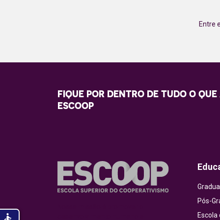
Entre 
FIQUE POR DENTRO DE TUDO O QUE
ESCOOP
Educ
Gradua
Pós-Gr
Nossa missão é promover o
Escola
accessible
desenvolvimento humano e