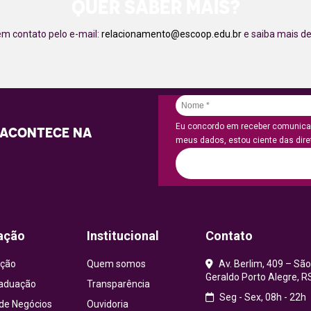
QUER SABER MAIS?
em contato pelo e-mail:
relacionamento@escoop.edu.br
e saiba mais de
Eu concordo em receber comunicaç
 ACONTECE NA
meus dados, estou ciente das diret
ação
Institucional
Contato
ção
Quem somos
Av. Berlim, 409 – São
Geraldo Porto Alegre, R
aduação
Transparência
Seg - Sex, 08h - 22h
 de Negócios
Ouvidoria