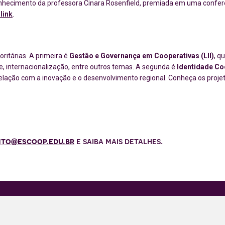
nhecimento da professora Cinara Rosenfield, premiada em uma conferên
link
.
oritárias. A primeira é
Gestão e Governança em Cooperativas (LII)
, q
de, internacionalização, entre outros temas. A segunda é
Identidade Co
 relação com a inovação e o desenvolvimento regional. Conheça os proj
to@escoop.edu.br
e saiba mais detalhes.