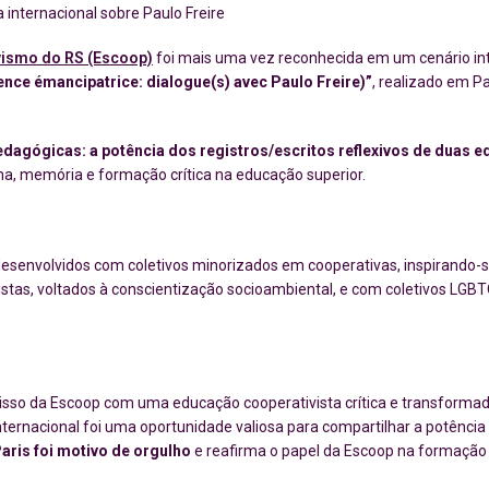
internacional sobre Paulo Freire
vismo do RS (Escoop)
foi mais uma vez reconhecida em um cenário int
nce émancipatrice: dialogue(s) avec Paulo Freire)”
, realizado em P
dagógicas: a potência dos registros/escritos reflexivos de duas 
ha, memória e formação crítica na educação superior.
esenvolvidos com coletivos minorizados em cooperativas, inspirando-se 
tas, voltados à conscientização socioambiental, e com coletivos LGBTQU
isso da Escoop com uma educação cooperativista crítica e transform
internacional foi uma oportunidade valiosa para compartilhar a potênci
Paris foi motivo de orgulho
e reafirma o papel da Escoop na formação 