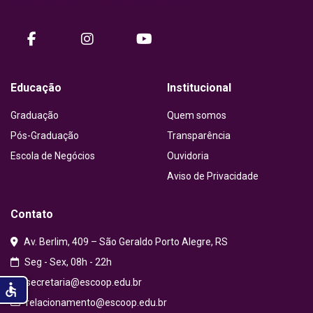
facebook
instagram
Youtube
Educação
Institucional
Graduação
Quem somos
Pós-Graduação
Transparência
Escola de Negócios
Ouvidoria
Aviso de Privacidade
Contato
Av. Berlim, 409 – São Geraldo Porto Alegre, RS
Seg - Sex, 08h - 22h
secretaria@escoop.edu.br
accessible
relacionamento@escoop.edu.br