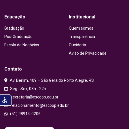
Youtube
Educação
Institucional
Graduação
Quem somos
Pós-Graduação
Transparência
Escola de Negócios
Ouvidoria
Aviso de Privacidade
Contato
Av. Berlim, 409 – São Geraldo Porto Alegre, RS
Seg - Sex, 08h - 22h
secretaria@escoop.edu.br
accessible
relacionamento@escoop.edu.br
(51) 98914-0206