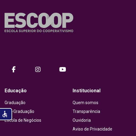
Nossa missão é promover o desenvolvimento humano e
organizacional do ecossistema cooperativista por meio do
conhecimento e de práticas inovadoras.
facebook
instagram
Youtube
Educação
Institucional
Graduação
Quem somos
Pós-Graduação
Transparência
accessible
Escola de Negócios
Ouvidoria
Aviso de Privacidade