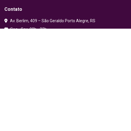
Contato
Av. Berlim, 409 – São Geraldo Porto Alegre, RS
Seg - Sex, 08h - 22h
secretaria@escoop.edu.br
relacionamento@escoop.edu.br
(51) 98914-0206