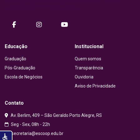
organizacional do ecossistema cooperativista por meio do
conhecimento e de práticas inovadoras.
facebook
instagram
Youtube
Educação
Institucional
Graduação
Quem somos
Pós-Graduação
Transparência
Escola de Negócios
Ouvidoria
Aviso de Privacidade
Contato
Av. Berlim, 409 – São Geraldo Porto Alegre, RS
Seg - Sex, 08h - 22h
secretaria@escoop.edu.br
accessible