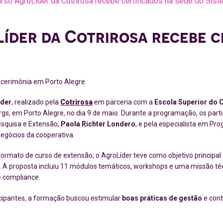
rso AgroLíder da Cotrirosa recebe certificados na sede do Si
L
íder
da
Cotrirosa
recebe c
e cerimônia em Porto Alegre
.
íder
, realizado pela
Cotrirosa
em parceria com a
Escola Superior do 
s, em Porto Alegre, no dia 9 de maio. Durante a programação, os parti
esquisa e Extensão,
Paola Richter Londero
, e pela especialista em P
negócios da cooperativa.
ormato de curso de extensão, o AgroLíder teve como objetivo principal
. A proposta incluiu 11 módulos temáticos, workshops e uma missão té
e compliance.
icipantes, a formação buscou estimular
boas práticas de gestão
e cont