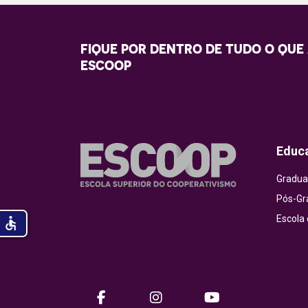
FIQUE POR DENTRO DE TUDO O QUE
ESCOOP
Educ
Gradua
Pós-Gr
Nossa missão é promover o
Escola
accessible
desenvolvimento humano e
organizacional do ecossistema
cooperativista por meio do
conhecimento e de práticas inovadoras.
facebook
instagram