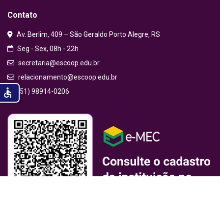
Contato
Av. Berlim, 409 – São Geraldo Porto Alegre, RS
Seg - Sex, 08h - 22h
secretaria@escoop.edu.br
relacionamento@escoop.edu.br
accessible
(51) 98914-0206